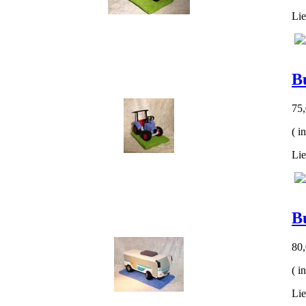
Lie
B
75
( i
Lie
B
80
( i
Lie