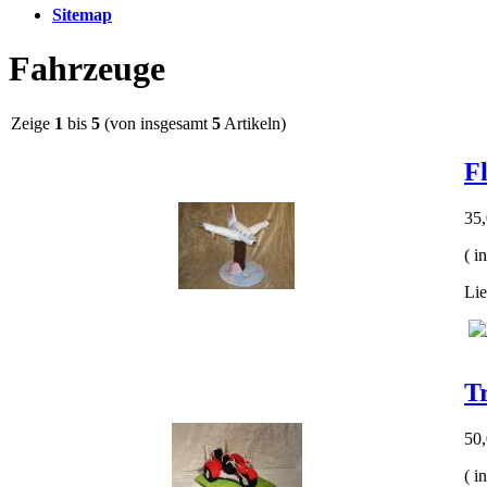
Sitemap
Fahrzeuge
Zeige
1
bis
5
(von insgesamt
5
Artikeln)
F
35
( i
Lie
T
50
( i